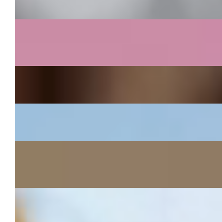
End
Depaw
~
Naming, packaging, posizionamento visivo, UX
design
Casali 1900
~
Campagna LambruscoMood, Website e Social
Capner
~
Branding, web design, sviluppo web, ads e social
Banca del Sempione
~
Rebranding, shooting, web design e sviluppo dei
siti del gruppo
Promo Giardinaggio
~
Campagna - Verde che ti passa!