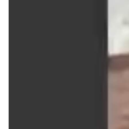
InSitu
Ingegneria / Servizi tecnici