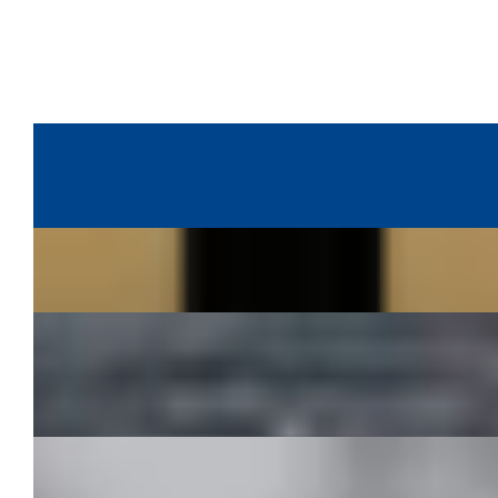
MUBIT
~
Web Design, Website Development e Art
Direction
Francescana Family
~
Sviluppo e gestione dei siti del gruppo
Guizza
~
UI/UX Design, Web Design, Website
Development, Art Direction Collaborativa, Visual
Integration con Spot Pubblicitari
Müller
~
User Experience, Web Design e Sviluppo Front-