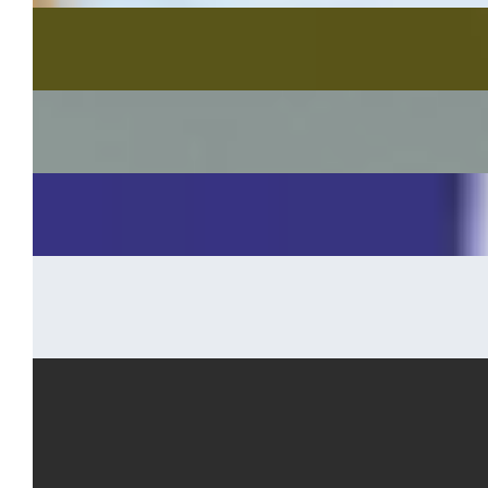
Villa Crespi
~
Web design, sviluppo del sito, gestione campagne
Fiamma
~
Shooting, gestione social e campagne
Müllermilch
~
User experience, web design e sviluppo front-end
MV Medical Devices
~
Branding, Web design e sviluppo sito, shooting e
3d
Opificio Ceramico
~
Naming, branding, shooting e video, web design e
sviluppo sito