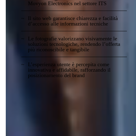
Movyon Electronics nel settore ITS
Il sito web garantisce chiarezza e facilità
d’accesso alle informazioni tecniche
Le fotografie valorizzano visivamente le
soluzioni tecnologiche, rendendo l’offerta
più riconoscibile e tangibile
L’esperienza utente è percepita come
innovativa e affidabile, rafforzando il
posizionamento del brand