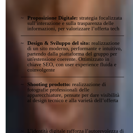
Soluzione
Proposizione Digitale:
strategia focalizzata
sull’interazione e sulla trasparenza delle
informazioni, per valorizzare l’offerta tech
Design & Sviluppo del sito:
realizzazione
di un sito moderno, performante e intuitivo,
partendo dalla piattaforma del gruppo per
un'estensione coerente. Ottimizzato in
chiave SEO, con user experience fluida e
coinvolgente
Shooting prodotto:
realizzazione di
fotografie professionali delle
apparecchiature, pensate per dare visibilità
al design tecnico e alla varietà dell’offerta
Risultati
L’identità digitale rafforza l’autorevolezza di