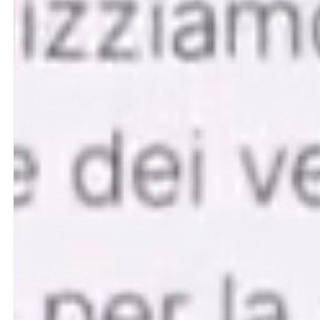
Beyond Digital↗
Menu
About
Services
Works
Insights
Let's talk
Company profile
Social
Instagram
Facebook
LinkedIn
Modena
Via Agnini, 61/A
Mirandola (Modena)
modena@team99.it
Milano
Via Panfilo Castaldi, 4