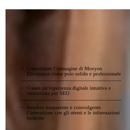
Obiettivi
Consolidare l’immagine di Movyon
Electronics come polo solido e professionale
Creare un’esperienza digitale intuitiva e
ottimizzata per SEO
Rendere trasparente e coinvolgente
l’interazione con gli utenti e le informazioni
tecniche