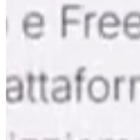
Raccontaci dove vuoi andare: noi ti aiuteremo a
spingerti oltre.
Contattaci
Beyond Branding*