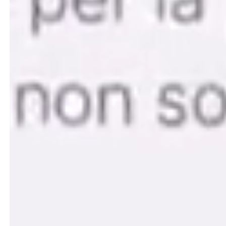
Milano
milano@team99.it
Phone ↗
0535.664299
WA ↗
0535.664299
Pec ↗
team99@pec.it
Curriculum ↗
job@team99.it
Support ↗
assistenza@team99.it
Copyright
2026
@ TEAM99
P.I IT03703930366
Privacy
Cookie
Le tue preferenze relative alla privacy