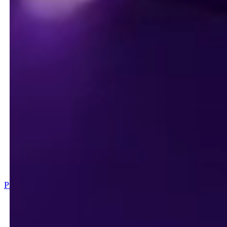
~
Activities
Movyon Electronics, mobilità smart, ITS solutions,
toll collection system, design tecnico mobility, sito
mobilità sostenibile
Prev